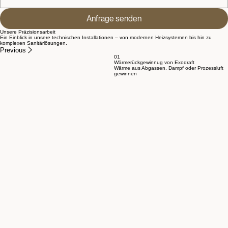
Anfrage senden
Unsere Präzisionsarbeit
Ein Einblick in unsere technischen Installationen – von modernen Heizsystemen bis hin zu
komplexen Sanitärlösungen.
Previous
01
Wärmerückgewinnug von Exodraft
Wärme aus Abgassen, Dampf oder Prozessluft
gewinnen