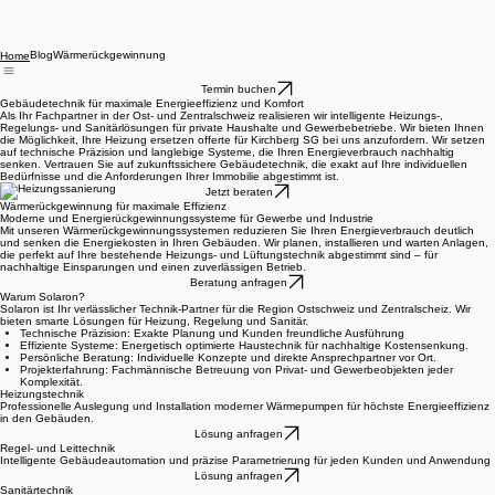
Blog
Wärmerückgewinnung
Home
Termin buchen
Gebäudetechnik für maximale Energieeffizienz und Komfort
Als Ihr Fachpartner in der Ost- und Zentralschweiz realisieren wir intelligente Heizungs-,
Regelungs- und Sanitärlösungen für private Haushalte und Gewerbebetriebe. Wir bieten Ihnen
die Möglichkeit, Ihre Heizung ersetzen offerte für Kirchberg SG bei uns anzufordern. Wir setzen
auf technische Präzision und langlebige Systeme, die Ihren Energieverbrauch nachhaltig
senken. Vertrauen Sie auf zukunftssichere Gebäudetechnik, die exakt auf Ihre individuellen
Bedürfnisse und die Anforderungen Ihrer Immobilie abgestimmt ist.
Jetzt beraten
Wärmerückgewinnung für maximale Effizienz
Moderne und Energierückgewinnungssysteme für Gewerbe und Industrie
Mit unseren Wärmerückgewinnungssystemen reduzieren Sie Ihren Energieverbrauch deutlich
und senken die Energiekosten in Ihren Gebäuden. Wir planen, installieren und warten Anlagen,
die perfekt auf Ihre bestehende Heizungs- und Lüftungstechnik abgestimmt sind – für
nachhaltige Einsparungen und einen zuverlässigen Betrieb.
Beratung anfragen
Warum Solaron?
Solaron ist Ihr verlässlicher Technik-Partner für die Region Ostschweiz und Zentralscheiz. Wir
bieten smarte Lösungen für Heizung, Regelung und Sanitär.
Technische Präzision: Exakte Planung und Kunden freundliche Ausführung
Effiziente Systeme: Energetisch optimierte Haustechnik für nachhaltige Kostensenkung.
Persönliche Beratung: Individuelle Konzepte und direkte Ansprechpartner vor Ort.
Projekterfahrung: Fachmännische Betreuung von Privat- und Gewerbeobjekten jeder
Komplexität.
Heizungstechnik