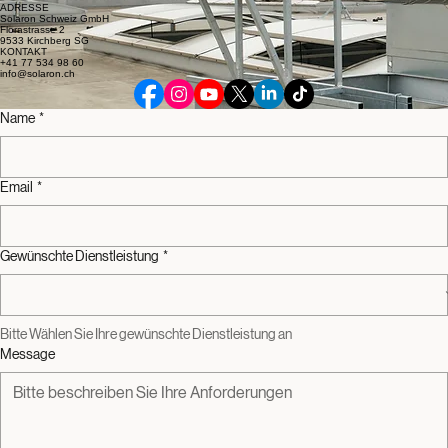
So vermeiden Sie Energieverluste, erhöhen den Komfort und behalten den Verbrauch und die
Kossten jederzeit im Blick – sowohl in Wohngebäuden als auch in Gewerbeobjekten.
Moderne Badsanierung aus einer Hand
Wir planen und realisieren Ihr Bad komplett neu. Von Plannung, Visualisierung bis zur
Fertigstellung.
Beratungstermin vereinbaren
Fordern Sie Ihre Analyse für höchste Effizienz und Zuverlässigkeit an. Wir beraten Sie individuell
zu Ihrer Technik.
ADRESSE
Solaron Schweiz GmbH
Florastrasse 2
9533 Kirchberg SG
KONTAKT
+41 77 534 98 60
info@solaron.ch
Name
*
Email
*
Gewünschte Dienstleistung
*
Bitte Wählen Sie Ihre gewünschte Dienstleistung an
Message