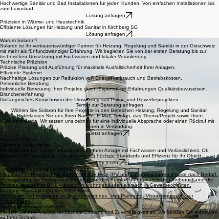
Professionelle Auslegung und Installation moderner Wärmepumpen für höchste Energieeffizienz
in den Gebäuden.
Lösung anfragen
Regel- und Leittechnik
Intelligente Gebäudeautomation und präzise Parametrierung für jeden Kunden und Anwendung
Lösung anfragen
Sanitärtechnik
Hochwertige Sanitär und Bad Installationen für jeden Kunden. Von einfachen Installationen bis
zum Luxusbad.
Lösung anfragen
Präzision in Wärme- und Haustechnik.
Effiziente Lösungen für Heizung und Sanitär in Kirchberg SG
Lösung anfragen
Warum Solaron?
Solaron ist Ihr vertrauenswürdiger Partner für Heizung, Regelung und Sanitär in der Ostschweiz
mit mehr als fünfundzwanziger Erfährung. Wir begleiten Sie von der ersten Beratung bis zur
technischen Umsetzung mit Fachwissen und lokaler Verankerung.
Technische Präzision
Präzise Planung und Ausführung für maximale Ausfallsicherheit Ihrer Anlagen.
Effiziente Systeme
Nachhaltige Lösungen zur Reduktion von Energieverbrauch und Betriebskosten.
Persönliche Beratung
Individuelle Betreuung Ihrer Projekte durch Experten mit Erfahrungen Qualitätsbewusstsein.
Branchenerfahrung
Umfangreiches Know-how in der Umsetzung von Privat- und Gewerbeprojekten.
Termin zur Beratung anfragen
Wählen Sie Solaron für Ihre Projekte in den Bereichen Heizung, Regelung und Sanitär.
Hinterlassen Sie uns Ihren Namen, E-Mail, Telefon, das Thema/Projekt sowie Ihren
Wunschtermin. Wir setzen uns zeitnah für eine individuelle Absprache oder einen Rückruf mit
Ihnen in Verbindung.
Jetzt anfragen
Magazin & News
Effiziente Heizsysteme
Wir begleiten Sie bei der Modernisierung Ihrer Anlage mit Fachwissen und Verlässlichkeit. Ob
Neubau oder Sanierung – wir garantieren höchste Standards und Effizienz für Ihr Objekt.
Mehr lesen
Intelligente Regelung für mehr Effizienz
Mit moderner Regeltechnik steuern wir Ihre Heiz-, PV und Lüftungsanlagen präzise nach Bedarf.